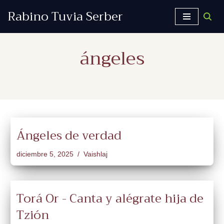
Rabino Tuvia Serber
Saltar
al
ángeles
contenido
Ángeles de verdad
diciembre 5, 2025
Vaishlaj
Torá Or - Canta y alégrate hija de
Tzión