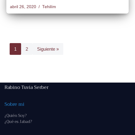
abril 26, 2020
Tehilím
1
2
Siguiente »
Rabino Tuvia Serber
Sobre mi
¿Quién Soy?
¿Qué es Jabad?