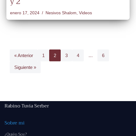
y 2
enero 17, 2024
Nesivos Shalom
,
Videos
« Anterior
1
2
3
4
…
6
Siguiente »
Rabino Tuvia Serber
Sobre mi
¿Quién Soy?