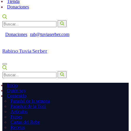
Tienda
Donaciones
Buscar...
Donaciones
rab@tuviaserber.com
Rabino Tuvia Serber
Menú
de
Buscar...
navegación
Inicio
Quién soy
Contenido
Parashá de la semana
Parashot de la Torá
Artículos
Frases
Cartas del Rebe
Recetas