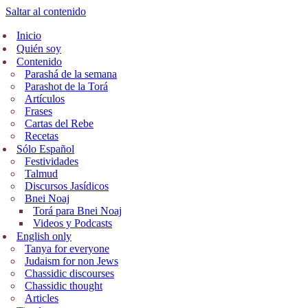
Saltar al contenido
Inicio
Quién soy
Contenido
Parashá de la semana
Parashot de la Torá
Artículos
Frases
Cartas del Rebe
Recetas
Sólo Español
Festividades
Talmud
Discursos Jasídicos
Bnei Noaj
Torá para Bnei Noaj
Videos y Podcasts
English only
Tanya for everyone
Judaism for non Jews
Chassidic discourses
Chassidic thought
Articles