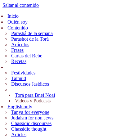
Saltar al contenido
Inicio
Quién soy
Contenido
Parashá de la semana
Parashot de la Torá
Artículos
Frases
Cartas del Rebe
Recetas
Sólo Español
Festividades
Talmud
Discursos Jasídicos
Bnei Noaj
Torá para Bnei Noaj
Videos y Podcasts
English only
Tanya for everyone
Judaism for non Jews
Chassidic discourses
Chassidic thought
Articles