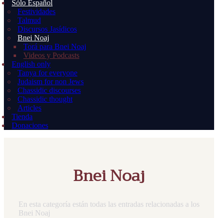
Sólo Español
Festividades
Talmud
Discursos Jasídicos
Bnei Noaj
Torá para Bnei Noaj
Videos y Podcasts
English only
Tanya for everyone
Judaism for non Jews
Chassidic discourses
Chassidic thought
Articles
Tienda
Donaciones
Bnei Noaj
En esta categoría están todas las entradas relacionadas a los
Bnei Noaj