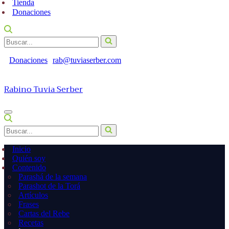
Tienda
Donaciones
Buscar...
Donaciones
rab@tuviaserber.com
Rabino Tuvia Serber
Menú
de
Buscar...
navegación
Inicio
Quién soy
Contenido
Parashá de la semana
Parashot de la Torá
Artículos
Frases
Cartas del Rebe
Recetas