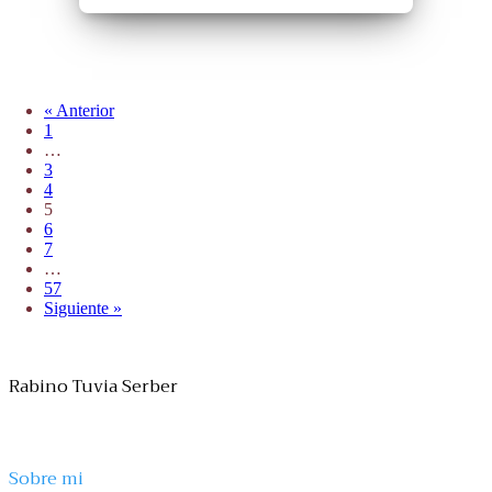
« Anterior
1
…
3
4
5
6
7
…
57
Siguiente »
Rabino Tuvia Serber
Sobre mi