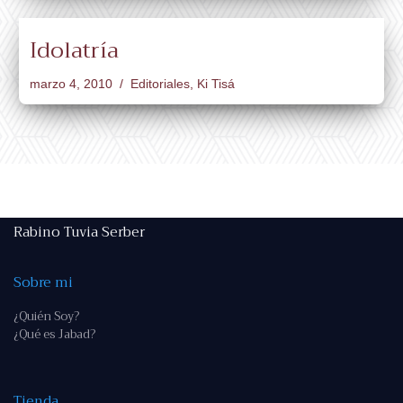
Idolatría
marzo 4, 2010
Editoriales
,
Ki Tisá
Rabino Tuvia Serber
Sobre mi
¿Quién Soy?
¿Qué es Jabad?
Tienda